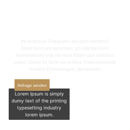
Eure Geschichte beginnt
mit einem Gespräch
Ihr wollt eine Fotografin, die euch versteht?
Dann lasst uns sprechen. Ich möchte Euch
kennenlernen und wie eure Bilder sich anfühlen
sollen. Damit ihr nicht nur schöne Fotos bekommt,
sondern Erinnerungen, die bleiben.
Anfrage senden
Lorem Ipsum is simply
dumy text of the printing
typesetting industry
lorem ipsum.