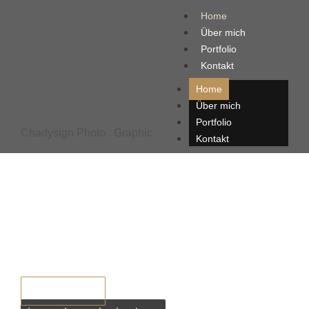
Home
Über mich
Portfolio
Kontakt
Home
Über mich
Portfolio
Chadysign Photo . Graphic
Kontakt
Ich halte
fest
,
was ihr
fühlt
!
Emotionale Hochzeitsfotografie von Chadysign
Anfrage senden