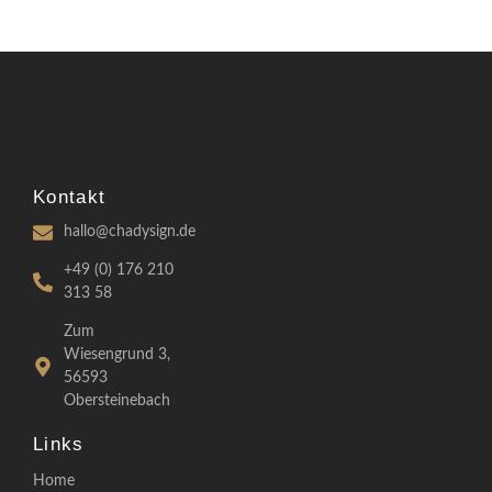
Kontakt
hallo@chadysign.de
+49 (0) 176 210
313 58
Zum
Wiesengrund 3,
56593
Obersteinebach
Links
Home