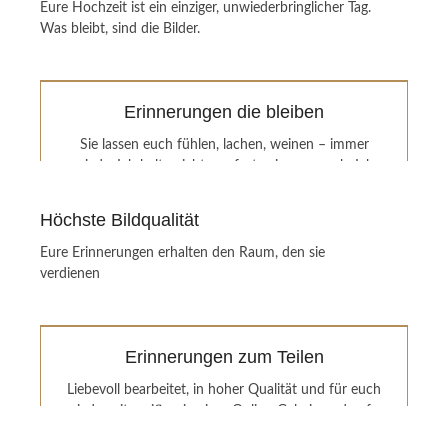
Eure Hochzeit ist ein einziger, unwiederbringlicher Tag.
Was bleibt, sind die Bilder.
Erinnerungen die bleiben
Sie lassen euch fühlen, lachen, weinen – immer
wieder.Ich halte nicht nur fest, wie es aussah. Ich
halte fest,
wie es sich angefühlt hat
.
Höchste Bildqualität
Backend Button
Eure Erinnerungen erhalten den Raum, den sie
verdienen
Erinnerungen zum Teilen
Liebevoll bearbeitet, in hoher Qualität und für euch
jederzeit greifbar in einer Online-Galerie und auf
USB.